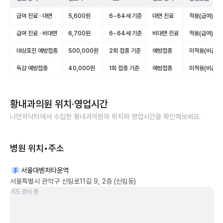
급여 진료 · 대면
5,600원
6~64세 기준
대면 진료
적용(급여)
급여 진료 · 비대면
6,700원
6~64세 기준
비대면 진료
적용(급여)
대상포진 예방접종
500,000원
2회 접종 기준
예방접종
미적용(비급여)
독감 예방접종
40,000원
1회 접종 기준
예방접종
미적용(비급여)
황내과의원
위치·영업시간
나만의닥터에서 수집한
황내과의원
의 위치와 영업시간을 확인해보세요.
병원 위치•주소
서울대벤처타운역
서울특별시 관악구 신림로11길 9, 2층 (신림동)
지도 준비 중