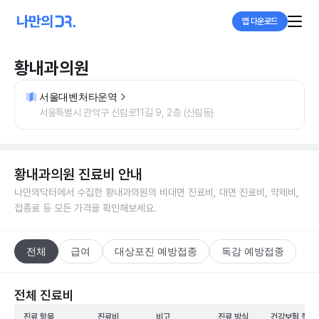
앱 다운로드
황내과의원
서울대벤처타운역
서울특별시 관악구 신림로11길 9, 2층 (신림동)
황내과의원
진료비 안내
나만의닥터에서 수집한
황내과의원
의 비대면 진료비, 대면 진료비, 약제비,
접종료 등 모든 가격을 확인해보세요.
전체
급여
대상포진 예방접종
독감 예방접종
전체 진료비
진료 항목
진료비
비고
진료 방식
건강보험 적용