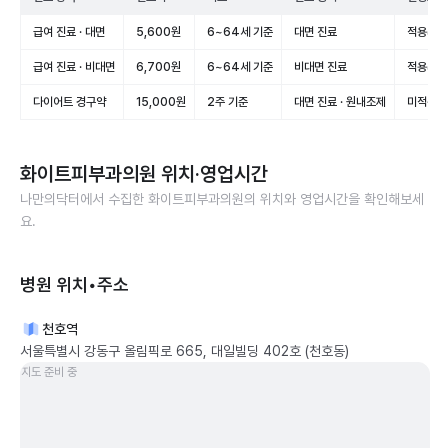
급여 진료 · 대면
5,600원
6~64세 기준
대면 진료
적용(급여
급여 진료 · 비대면
6,700원
6~64세 기준
비대면 진료
적용(급여
다이어트 경구약
15,000원
2주 기준
대면 진료 · 원내조제
미적용(
화이트피부과의원
위치·영업시간
나만의닥터에서 수집한
화이트피부과의원
의 위치와 영업시간을 확인해보세
요.
병원 위치•주소
천호역
서울특별시 강동구 올림픽로 665, 대일빌딩 402호 (천호동)
지도 준비 중