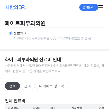
앱 다운로드
화이트피부과의원
천호역
서울특별시 강동구 올림픽로 665, 대일빌딩 402호 (천호동)
화이트피부과의원
진료비 안내
나만의닥터에서 수집한
화이트피부과의원
의 비대면 진료비, 대면 진료비, 약
제비, 접종료 등 모든 가격을 확인해보세요.
전체
급여
다이어트 경구약
전체 진료비
진료 항목
진료비
비고
진료 방식
건강보험