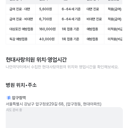
급여 진료 · 대면
5,600원
6~64세 기준
대면 진료
적용(급여)
급여 진료 · 비대면
6,700원
6~64세 기준
비대면 진료
적용(급여)
대상포진 예방접종
160,000원
1회 접종 기준
예방접종
미적용(비급여)
독감 예방접종
40,000원
1회 접종 기준
예방접종
미적용(비급여)
현대사랑의원
위치·영업시간
나만의닥터에서 수집한
현대사랑의원
의 위치와 영업시간을 확인해보세요.
병원 위치•주소
압구정역
서울특별시 강남구 압구정로29길 68, (압구정동, 현대아파트)
지도 준비 중