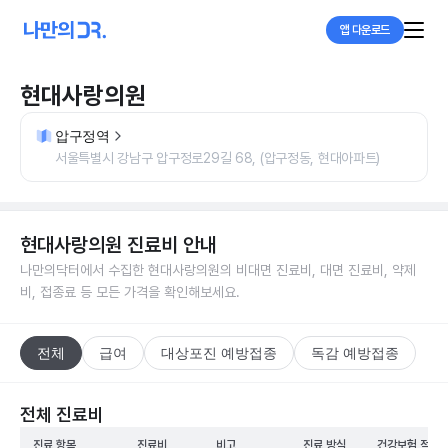
앱 다운로드
현대사랑의원
압구정역
서울특별시 강남구 압구정로29길 68, (압구정동, 현대아파트)
현대사랑의원
진료비 안내
나만의닥터에서 수집한
현대사랑의원
의 비대면 진료비, 대면 진료비, 약제
비, 접종료 등 모든 가격을 확인해보세요.
전체
급여
대상포진 예방접종
독감 예방접종
전체 진료비
진료 항목
진료비
비고
진료 방식
건강보험 적용