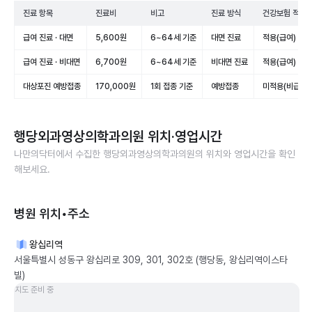
진료 항목
진료비
비고
진료 방식
건강보험 적용
급여 진료 · 대면
5,600원
6~64세 기준
대면 진료
적용(급여)
급여 진료 · 비대면
6,700원
6~64세 기준
비대면 진료
적용(급여)
대상포진 예방접종
170,000원
1회 접종 기준
예방접종
미적용(비급여)
행당외과영상의학과의원
위치·영업시간
나만의닥터에서 수집한
행당외과영상의학과의원
의 위치와 영업시간을 확인
해보세요.
병원 위치•주소
왕십리역
서울특별시 성동구 왕십리로 309, 301, 302호 (행당동, 왕십리역이스타
빌)
지도 준비 중