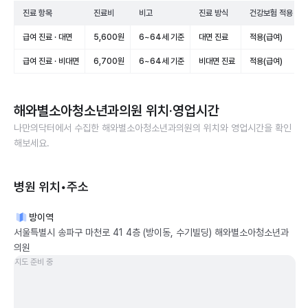
진료 항목
진료비
비고
진료 방식
건강보험 적용
급여 진료 · 대면
5,600원
6~64세 기준
대면 진료
적용(급여)
급여 진료 · 비대면
6,700원
6~64세 기준
비대면 진료
적용(급여)
해와별소아청소년과의원
위치·영업시간
나만의닥터에서 수집한
해와별소아청소년과의원
의 위치와 영업시간을 확인
해보세요.
병원 위치•주소
방이역
서울특별시 송파구 마천로 41 4층 (방이동, 수기빌딩) 해와별소아청소년과
의원
지도 준비 중