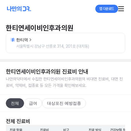
앱 다운로드
한티연세이비인후과의원
한티역
서울특별시 강남구 선릉로 314, 201호 (대치동)
한티연세이비인후과의원
진료비 안내
나만의닥터에서 수집한
한티연세이비인후과의원
의 비대면 진료비, 대면 진
료비, 약제비, 접종료 등 모든 가격을 확인해보세요.
전체
급여
대상포진 예방접종
전체 진료비
진료 항목
진료비
비고
진료 방식
건강보험 적용