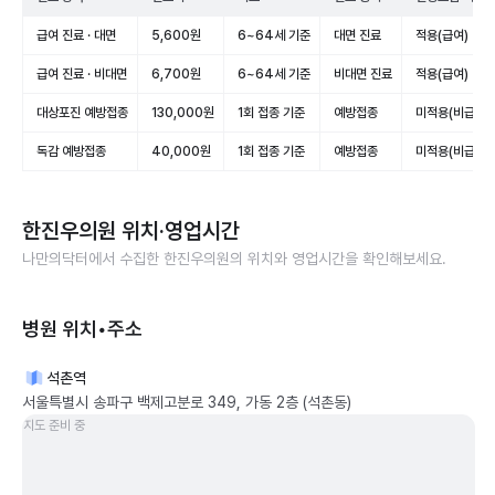
급여 진료 · 대면
5,600원
6~64세 기준
대면 진료
적용(급여)
급여 진료 · 비대면
6,700원
6~64세 기준
비대면 진료
적용(급여)
대상포진 예방접종
130,000원
1회 접종 기준
예방접종
미적용(비급여)
독감 예방접종
40,000원
1회 접종 기준
예방접종
미적용(비급여)
한진우의원
위치·영업시간
나만의닥터에서 수집한
한진우의원
의 위치와 영업시간을 확인해보세요.
병원 위치•주소
석촌역
서울특별시 송파구 백제고분로 349, 가동 2층 (석촌동)
지도 준비 중