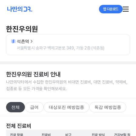
앱 다운로드
한진우의원
석촌역
서울특별시 송파구 백제고분로 349, 가동 2층 (석촌동)
한진우의원
진료비 안내
나만의닥터에서 수집한
한진우의원
의 비대면 진료비, 대면 진료비, 약제비,
접종료 등 모든 가격을 확인해보세요.
전체
급여
대상포진 예방접종
독감 예방접종
전체 진료비
진료 항목
진료비
비고
진료 방식
건강보험 적용