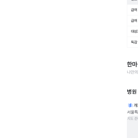
급여 
급여 
대상
독감
한마
나만의
병원
개
서울특
지도 준