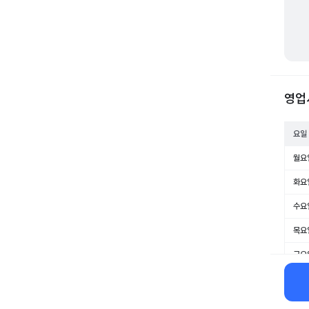
영업
요일
월요
화요
수요
목요
금요
토요
일요