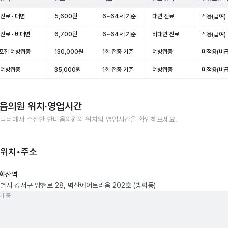
진료 · 대면
5,600원
6~64세 기준
대면 진료
적용(급여)
진료 · 비대면
6,700원
6~64세 기준
비대면 진료
적용(급여)
포진 예방접종
130,000원
1회 접종 기준
예방접종
미적용(비급
 예방접종
35,000원
1회 접종 기준
예방접종
미적용(비급
음의원
위치·영업시간
닥터에서 수집한
한마음의원
의 위치와 영업시간을 확인해보세요.
 위치•주소
화산역
별시 강서구 양천로 28, 벽산에어트리움 202호 (방화동)
비 중