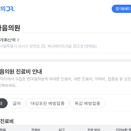
앱 다운로드
마음의원
개화산역
서울특별시 강서구 양천로 28, 벽산에어트리움 202호 (방화동)
음의원
진료비 안내
닥터에서 수집한
한마음의원
의 비대면 진료비, 대면 진료비, 약제비, 접종료 등 모
인해보세요.
체
급여
대상포진 예방접종
독감 예방접종
 진료비
 항목
진료비
비고
진료 방식
건강보험 