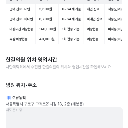
급여 진료 · 대면
5,600원
6~64세 기준
대면 진료
적용(급여)
급여 진료 · 비대면
6,700원
6~64세 기준
비대면 진료
적용(급여)
대상포진 예방접종
140,000원
1회 접종 기준
예방접종
미적용(비급여)
독감 예방접종
40,000원
1회 접종 기준
예방접종
미적용(비급여)
한길의원
위치·영업시간
나만의닥터에서 수집한
한길의원
의 위치와 영업시간을 확인해보세요.
병원 위치•주소
오류동역
서울특별시 구로구 고척로21나길 18, 2층 (개봉동)
지도 준비 중