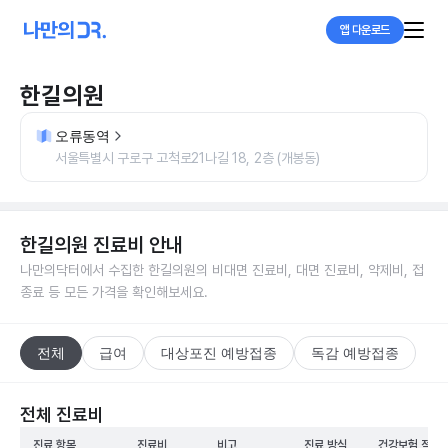
앱 다운로드
한길의원
오류동역
서울특별시 구로구 고척로21나길 18, 2층 (개봉동)
한길의원
진료비 안내
나만의닥터에서 수집한
한길의원
의 비대면 진료비, 대면 진료비, 약제비, 접
종료 등 모든 가격을 확인해보세요.
전체
급여
대상포진 예방접종
독감 예방접종
전체 진료비
진료 항목
진료비
비고
진료 방식
건강보험 적용