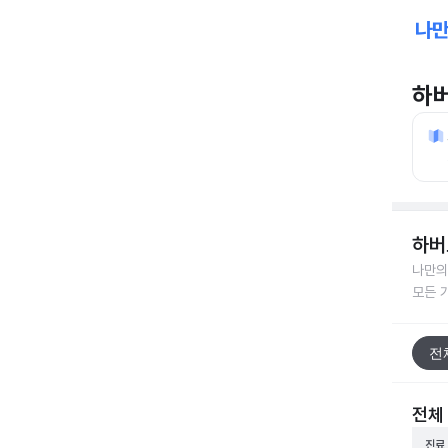
하
하버
나만의
모든 
전
전체
진료