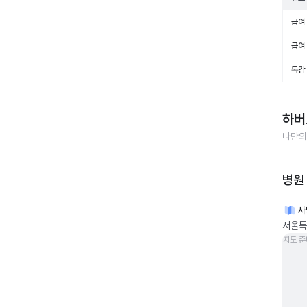
급여 
급여 
독감
하버
나만의
병원
사
서울특
지도 준