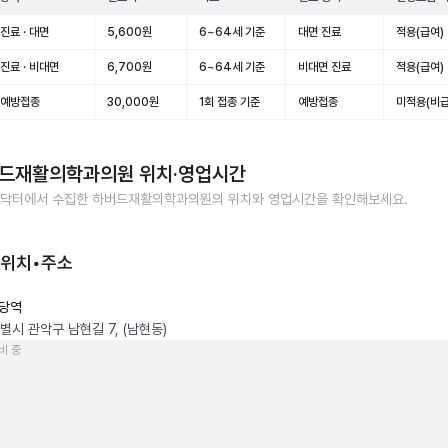
진료 · 대면
5,600원
6~64세 기준
대면 진료
적용(급여)
진료 · 비대면
6,700원
6~64세 기준
비대면 진료
적용(급여)
 예방접종
30,000원
1회 접종 기준
예방접종
미적용(비급
드재활의학과의원
위치·영업시간
닥터에서 수집한
하버드재활의학과의원
의 위치와 영업시간을 확인해보세요.
 위치•주소
당역
별시 관악구 남현길 7, (남현동)
비 중