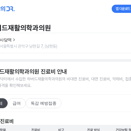
앱 다운로드
버드재활의학과의원
사당역
서울특별시 관악구 남현길 7, (남현동)
드재활의학과의원
진료비 안내
닥터에서 수집한
하버드재활의학과의원
의 비대면 진료비, 대면 진료비, 약제비, 접
가격을 확인해보세요.
체
급여
독감 예방접종
 진료비
 항목
진료비
비고
진료 방식
건강보험 