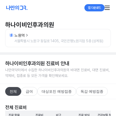
앱 다운로드
하나이비인후과의원
노원역
서울특별시 노원구 동일로 1405, 국민은행노원지점 5층 (상계동)
하나이비인후과의원
진료비 안내
나만의닥터에서 수집한
하나이비인후과의원
의 비대면 진료비, 대면 진료비,
약제비, 접종료 등 모든 가격을 확인해보세요.
전체
급여
대상포진 예방접종
독감 예방접종
전체 진료비
진료 항목
진료비
비고
진료 방식
건강보험 적용