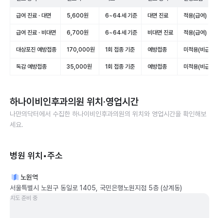
급여 진료 · 대면
5,600원
6~64세 기준
대면 진료
적용(급여)
급여 진료 · 비대면
6,700원
6~64세 기준
비대면 진료
적용(급여)
대상포진 예방접종
170,000원
1회 접종 기준
예방접종
미적용(비급여)
독감 예방접종
35,000원
1회 접종 기준
예방접종
미적용(비급여)
하나이비인후과의원
위치·영업시간
나만의닥터에서 수집한
하나이비인후과의원
의 위치와 영업시간을 확인해보
세요.
병원 위치•주소
노원역
서울특별시 노원구 동일로 1405, 국민은행노원지점 5층 (상계동)
지도 준비 중