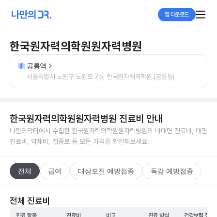
앱 다운로드
한국원자력의학원원자력병원
공릉역
서울특별시 노원구 노원로 75, 한국원자력의학원 (공릉동)
한국원자력의학원원자력병원
진료비 안내
나만의닥터에서 수집한
한국원자력의학원원자력병원
의 비대면 진료비, 대면
진료비, 약제비, 접종료 등 모든 가격을 확인해보세요.
전체
급여
대상포진 예방접종
독감 예방접종
전체 진료비
진료 항목
진료비
비고
진료 방식
건강보험 적용