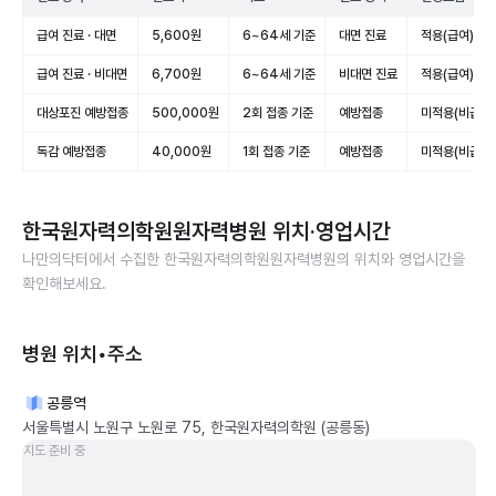
급여 진료 · 대면
5,600원
6~64세 기준
대면 진료
적용(급여)
급여 진료 · 비대면
6,700원
6~64세 기준
비대면 진료
적용(급여)
대상포진 예방접종
500,000원
2회 접종 기준
예방접종
미적용(비급여)
독감 예방접종
40,000원
1회 접종 기준
예방접종
미적용(비급여)
한국원자력의학원원자력병원
위치·영업시간
나만의닥터에서 수집한
한국원자력의학원원자력병원
의 위치와 영업시간을
확인해보세요.
병원 위치•주소
공릉역
서울특별시 노원구 노원로 75, 한국원자력의학원 (공릉동)
지도 준비 중