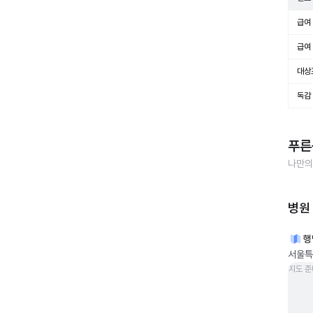
급여 
급여 
대상
독감
푸른
나만의
병원
행
서울특
지도 준