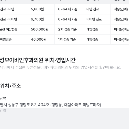
진료 · 대면
5,600원
6~64세 기준
대면 진료
적용(급여)
진료 · 비대면
6,700원
6~64세 기준
비대면 진료
적용(급여)
포진 예방접종
500,000원
2회 접종 기준
예방접종
미적용(비급
 예방접종
40,000원
1회 접종 기준
예방접종
미적용(비급
성모이비인후과의원
위치·영업시간
닥터에서 수집한
푸른성모이비인후과의원
의 위치와 영업시간을 확인해보세요.
 위치•주소
당역
별시 성동구 행당로 87, 404호 (행당동, 대림아파트 리빙프라자)
비 중