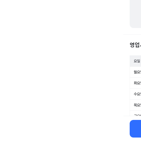
영업
요일
월요
화요
수요
목요
금요
토요
일요