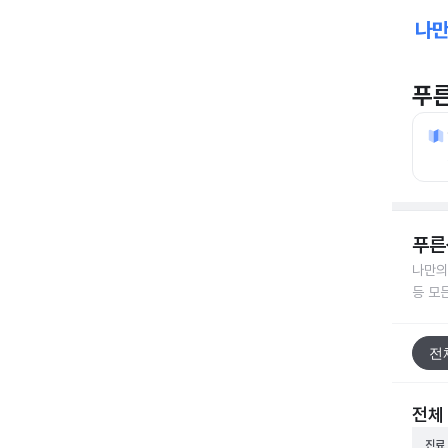
푸
푸른
나만의
등 모
전
전체
진료