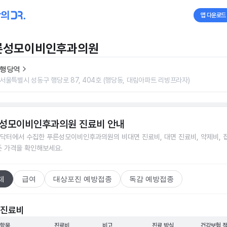
앱 다운로드
른성모이비인후과의원
행당역
서울특별시 성동구 행당로 87, 404호 (행당동, 대림아파트 리빙프라자)
성모이비인후과의원
진료비 안내
닥터에서 수집한
푸른성모이비인후과의원
의 비대면 진료비, 대면 진료비, 약제비, 
든 가격을 확인해보세요.
체
급여
대상포진 예방접종
독감 예방접종
 진료비
 항목
진료비
비고
진료 방식
건강보험 