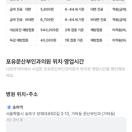
급여 진료 · 대면
5,600원
6~64세 기준
대면 진료
적용(급여)
급여 진료 · 비대면
6,700원
6~64세 기준
비대면 진료
적용(급여)
대상포진 예방접종
540,000원
2회 접종 기준
예방접종
미적용(비급여
독감 예방접종
40,000원
1회 접종 기준
예방접종
미적용(비급여
포유문산부인과의원
위치·영업시간
나만의닥터에서 수집한
포유문산부인과의원
의 위치와 영업시간을 확인해보
세요.
병원 위치•주소
송파역
서울특별시 송파구 양재대로60길 3-13, 가락동 문산부인과 (가락동)
지도 준비 중