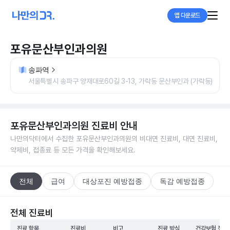
앱 다운로드
포유문산부인과의원
송파역
서울특별시 송파구 양재대로60길 3-13, 가락동 문산부인과 (가락동)
포유문산부인과의원
진료비 안내
나만의닥터에서 수집한
포유문산부인과의원
의 비대면 진료비, 대면 진료비,
약제비, 접종료 등 모든 가격을 확인해보세요.
전체
급여
대상포진 예방접종
독감 예방접종
전체 진료비
진료 항목
진료비
비고
진료 방식
건강보험 적용