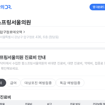
앱 다운로드
스프링서울의원
압구정로데오역
서울특별시 강남구 압구정로 436, 6층 (청담동)
프링서울의원
진료비 안내
닥터에서 수집한
팜스프링서울의원
의 비대면 진료비, 대면 진료비, 약제비, 접종료 
 확인해보세요.
체
급여
대상포진 예방접종
독감 예방접종
 진료비
 항목
진료비
비고
진료 방식
건강보험 