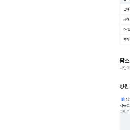
급여 
급여 
대상
독감
팜스
나만의
병원
압
서울특
지도 준