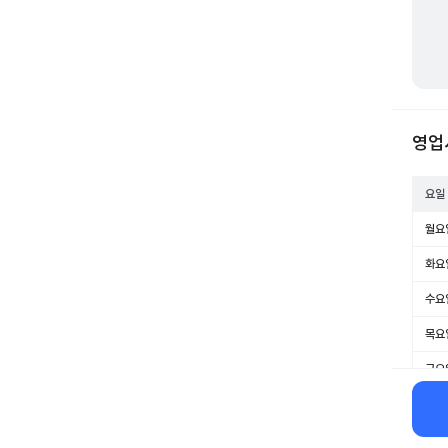
영업
요일
월요
화요
수요
목요
금요
토요
일요