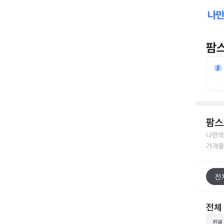
팜
팜스
나만의
가격을
전
전체
진료