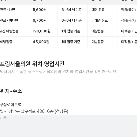
진료 · 대면
5,600원
6~64세 기준
대면 진료
적용(급여)
진료 · 비대면
6,700원
6~64세 기준
비대면 진료
적용(급여)
포진 예방접종
190,000원
1회 접종 기준
예방접종
미적용(비급
 예방접종
45,000원
1회 접종 기준
예방접종
미적용(비급
프링서울의원
위치·영업시간
닥터에서 수집한
팜스프링서울의원
의 위치와 영업시간을 확인해보세요.
 위치•주소
구정로데오역
별시 강남구 압구정로 436, 6층 (청담동)
비 중