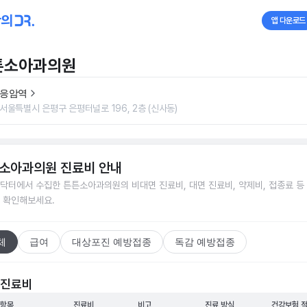
앱 다운로드
튼소아과의원
응암역
서울특별시 은평구 은평터널로 196, 2층 (신사동)
소아과의원
진료비 안내
닥터에서 수집한
튼튼소아과의원
의 비대면 진료비, 대면 진료비, 약제비, 접종료 등
 확인해보세요.
체
급여
대상포진 예방접종
독감 예방접종
 진료비
 항목
진료비
비고
진료 방식
건강보험 