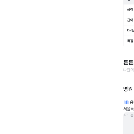
급여 
급여 
대상
독감
튼튼
나만의
병원
응
서울특
지도 준