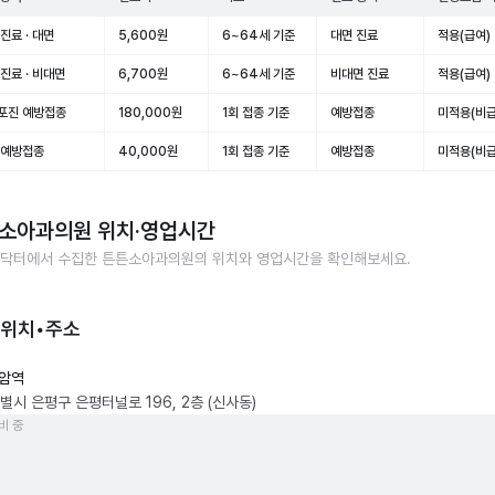
진료 · 대면
5,600원
6~64세 기준
대면 진료
적용(급여)
진료 · 비대면
6,700원
6~64세 기준
비대면 진료
적용(급여)
포진 예방접종
180,000원
1회 접종 기준
예방접종
미적용(비급
 예방접종
40,000원
1회 접종 기준
예방접종
미적용(비급
소아과의원
위치·영업시간
닥터에서 수집한
튼튼소아과의원
의 위치와 영업시간을 확인해보세요.
 위치•주소
암역
별시 은평구 은평터널로 196, 2층 (신사동)
비 중