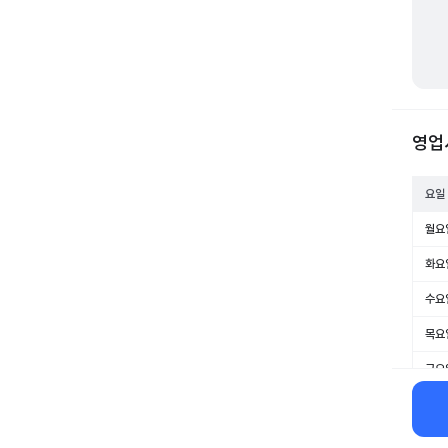
영업
요일
월요
화요
수요
목요
금요
토요
일요