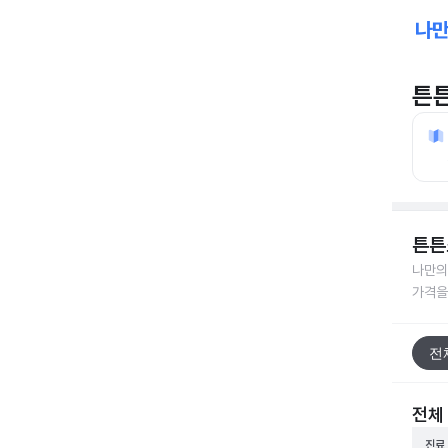
튼
튼튼
나만의
가격을
전
전체
진료