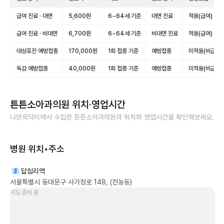
급여 진료 · 대면
5,600원
6~64세 기준
대면 진료
적용(급여)
급여 진료 · 비대면
6,700원
6~64세 기준
비대면 진료
적용(급여)
대상포진 예방접종
170,000원
1회 접종 기준
예방접종
미적용(비급여)
독감 예방접종
40,000원
1회 접종 기준
예방접종
미적용(비급여)
튼튼소아과의원
위치·영업시간
나만의닥터에서 수집한
튼튼소아과의원
의 위치와 영업시간을 확인해보세요.
병원 위치•주소
답십리역
서울특별시 동대문구 사가정로 148, (전농동)
지도 준비 중