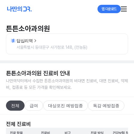
앱 다운로드
튼튼소아과의원
답십리역
서울특별시 동대문구 사가정로 148, (전농동)
튼튼소아과의원
진료비 안내
나만의닥터에서 수집한
튼튼소아과의원
의 비대면 진료비, 대면 진료비, 약제
비, 접종료 등 모든 가격을 확인해보세요.
전체
급여
대상포진 예방접종
독감 예방접종
전체 진료비
진료 항목
진료비
비고
진료 방식
건강보험 적용