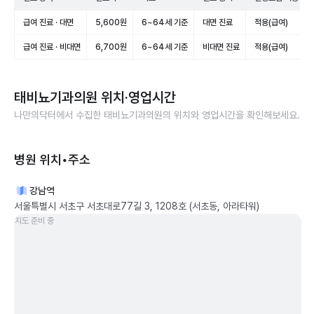
급여 진료 · 대면
5,600원
6~64세 기준
대면 진료
적용(급여)
급여 진료 · 비대면
6,700원
6~64세 기준
비대면 진료
적용(급여)
태비뇨기과의원
위치·영업시간
나만의닥터에서 수집한
태비뇨기과의원
의 위치와 영업시간을 확인해보세요.
병원 위치•주소
강남역
서울특별시 서초구 서초대로77길 3, 1208호 (서초동, 아라타워)
지도 준비 중