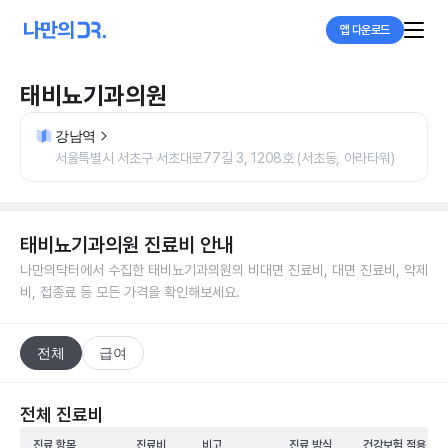
앱 다운로드
태비뇨기과의원
강남역
서울특별시 서초구 서초대로77길 3, 1208호 (서초동, 아라타워)
태비뇨기과의원
진료비 안내
나만의닥터에서 수집한
태비뇨기과의원
의 비대면 진료비, 대면 진료비, 약제
비, 접종료 등 모든 가격을 확인해보세요.
전체
급여
전체 진료비
진료 항목
진료비
비고
진료 방식
건강보험 적용