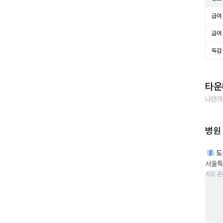
급여 
급여 
독감
타운
나만의
병원
도
서울특별
지도 준