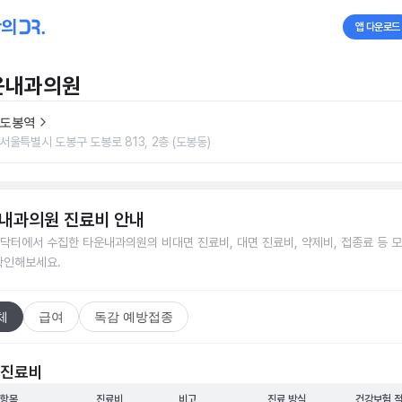
앱 다운로드
운내과의원
도봉역
서울특별시 도봉구 도봉로 813, 2층 (도봉동)
내과의원
진료비 안내
닥터에서 수집한
타운내과의원
의 비대면 진료비, 대면 진료비, 약제비, 접종료 등 
확인해보세요.
체
급여
독감 예방접종
 진료비
 항목
진료비
비고
진료 방식
건강보험 