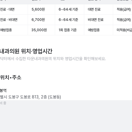
진료 · 대면
5,600원
6~64세 기준
대면 진료
적용(급여)
진료 · 비대면
6,700원
6~64세 기준
비대면 진료
적용(급여)
 예방접종
35,000원
1회 접종 기준
예방접종
미적용(비급
내과의원
위치·영업시간
닥터에서 수집한
타운내과의원
의 위치와 영업시간을 확인해보세요.
 위치•주소
봉역
시 도봉구 도봉로 813, 2층 (도봉동)
비 중