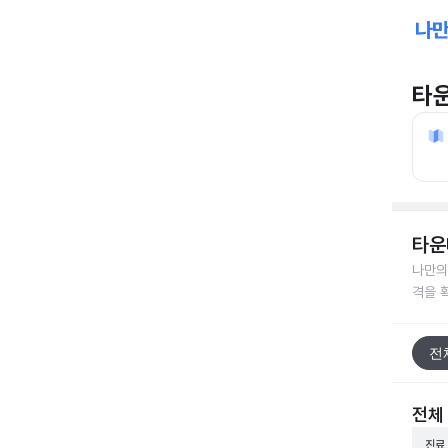
타
타운
나만의
격을 
전
전체
진료