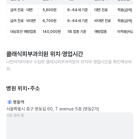
급여 진료 · 대면
5,600원
6~64세 기준
대면 진료
적용(급여)
급여 진료 · 비대면
6,700원
6~64세 기준
비대면 진료
적용(급여)
대상포진 예방접종
140,000원
1회 접종 기준
예방접종
미적용(비급여)
클래식피부과의원
위치·영업시간
나만의닥터에서 수집한
클래식피부과의원
의 위치와 영업시간을 확인해보세
요.
병원 위치•주소
명동역
서울특별시 중구 명동길 60, T avenue 5층 (명동2가)
지도 준비 중