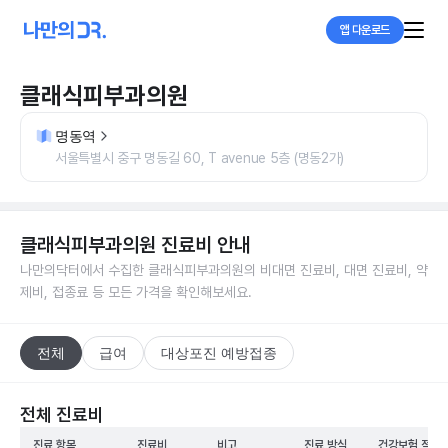
앱 다운로드
클래식피부과의원
명동역
서울특별시 중구 명동길 60, T avenue 5층 (명동2가)
클래식피부과의원
진료비 안내
나만의닥터에서 수집한
클래식피부과의원
의 비대면 진료비, 대면 진료비, 약
제비, 접종료 등 모든 가격을 확인해보세요.
전체
급여
대상포진 예방접종
전체 진료비
진료 항목
진료비
비고
진료 방식
건강보험 적용