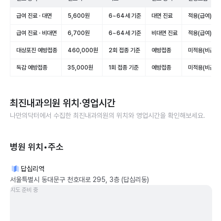
급여 진료 · 대면
5,600원
6~64세 기준
대면 진료
적용(급여)
급여 진료 · 비대면
6,700원
6~64세 기준
비대면 진료
적용(급여)
대상포진 예방접종
460,000원
2회 접종 기준
예방접종
미적용(비급여
독감 예방접종
35,000원
1회 접종 기준
예방접종
미적용(비급여
최진내과의원
위치·영업시간
나만의닥터에서 수집한
최진내과의원
의 위치와 영업시간을 확인해보세요.
병원 위치•주소
답십리역
서울특별시 동대문구 천호대로 295, 3층 (답십리동)
지도 준비 중