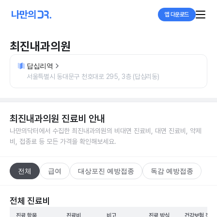
앱 다운로드
최진내과의원
답십리역
서울특별시 동대문구 천호대로 295, 3층 (답십리동)
최진내과의원
진료비 안내
나만의닥터에서 수집한
최진내과의원
의 비대면 진료비, 대면 진료비, 약제
비, 접종료 등 모든 가격을 확인해보세요.
전체
급여
대상포진 예방접종
독감 예방접종
전체 진료비
진료 항목
진료비
비고
진료 방식
건강보험 적용