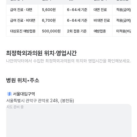
급여 진료 · 대면
5,600원
6~64세 기준
대면 진료
적용(급여)
급여 진료 · 비대면
6,700원
6~64세 기준
비대면 진료
적용(급여)
대상포진 예방접종
500,000원
2회 접종 기준
예방접종
미적용(비급여)
최정학외과의원
위치·영업시간
나만의닥터에서 수집한
최정학외과의원
의 위치와 영업시간을 확인해보세요.
병원 위치•주소
서울대입구역
서울특별시 관악구 관악로 248, (봉천동)
지도 준비 중