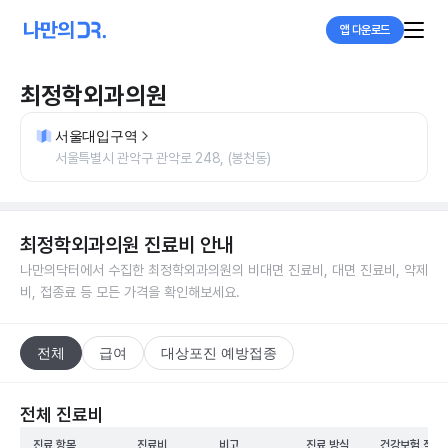
앱 다운로드
최정학외과의원
서울대입구역
서울특별시 관악구 관악로 248, (봉천동)
최정학외과의원
진료비 안내
나만의닥터에서 수집한
최정학외과의원
의 비대면 진료비, 대면 진료비, 약제
비, 접종료 등 모든 가격을 확인해보세요.
전체
급여
대상포진 예방접종
전체 진료비
진료 항목
진료비
비고
진료 방식
건강보험 적용