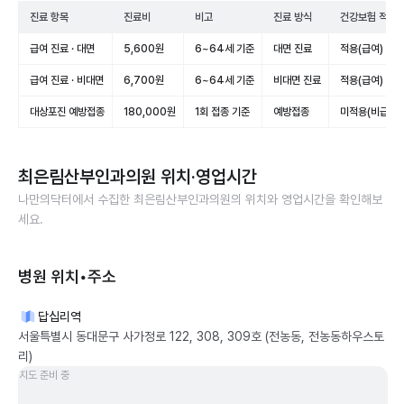
진료 항목
진료비
비고
진료 방식
건강보험 적용
급여 진료 · 대면
5,600원
6~64세 기준
대면 진료
적용(급여)
급여 진료 · 비대면
6,700원
6~64세 기준
비대면 진료
적용(급여)
대상포진 예방접종
180,000원
1회 접종 기준
예방접종
미적용(비급여)
최은림산부인과의원
위치·영업시간
나만의닥터에서 수집한
최은림산부인과의원
의 위치와 영업시간을 확인해보
세요.
병원 위치•주소
답십리역
서울특별시 동대문구 사가정로 122, 308, 309호 (전농동, 전농동하우스토
리)
지도 준비 중