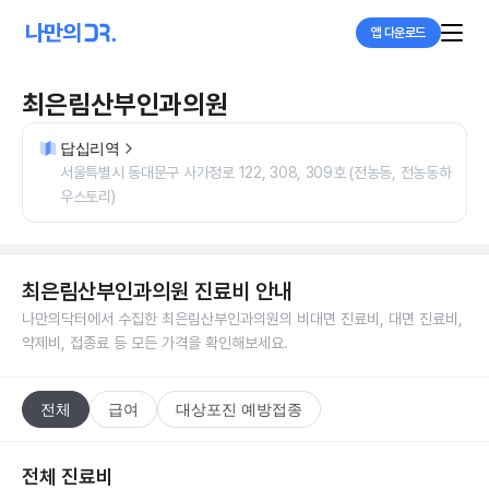
앱 다운로드
최은림산부인과의원
답십리역
서울특별시 동대문구 사가정로 122, 308, 309호 (전농동, 전농동하
우스토리)
최은림산부인과의원
진료비 안내
나만의닥터에서 수집한
최은림산부인과의원
의 비대면 진료비, 대면 진료비,
약제비, 접종료 등 모든 가격을 확인해보세요.
전체
급여
대상포진 예방접종
전체 진료비