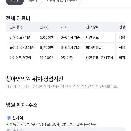
전체
급여
다이어트 경구약
전체 진료비
진료 항목
진료비
비고
진료 방식
건강보험
급여 진료 · 대면
5,600원
6~64세 기준
대면 진료
적용(급여
급여 진료 · 비대면
6,700원
6~64세 기준
비대면 진료
적용(급여
다이어트 경구약
10,000원
2주 기준
대면 진료 · 원내조제
미적용(
청아연의원
위치·영업시간
나만의닥터에서 수집한
청아연의원
의 위치와 영업시간을 확인해보세요.
병원 위치•주소
신사역
서울특별시 강남구 강남대로 584, 성일빌딩 2층 (논현동)
지도 준비 중