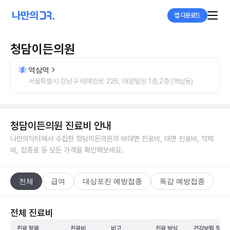
앱 다운로드
청담이든의원
역삼역
서울특별시 강남구 테헤란로 226, 태왕빌딩 1층,2층 (역삼동)
청담이든의원
진료비 안내
나만의닥터에서 수집한
청담이든의원
의 비대면 진료비, 대면 진료비, 약제
비, 접종료 등 모든 가격을 확인해보세요.
전체
급여
대상포진 예방접종
독감 예방접종
전체 진료비
진료 항목
진료비
비고
진료 방식
건강보험 적용