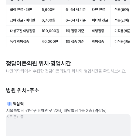
급여 진료 · 대면
5,600원
6~64세 기준
대면 진료
적용(급여)
급여 진료 · 비대면
6,700원
6~64세 기준
비대면 진료
적용(급여)
대상포진 예방접종
180,000원
1회 접종 기준
예방접종
미적용(비급여)
독감 예방접종
40,000원
1회 접종 기준
예방접종
미적용(비급여)
청담이든의원
위치·영업시간
나만의닥터에서 수집한
청담이든의원
의 위치와 영업시간을 확인해보세요.
병원 위치•주소
역삼역
서울특별시 강남구 테헤란로 226, 태왕빌딩 1층,2층 (역삼동)
지도 준비 중