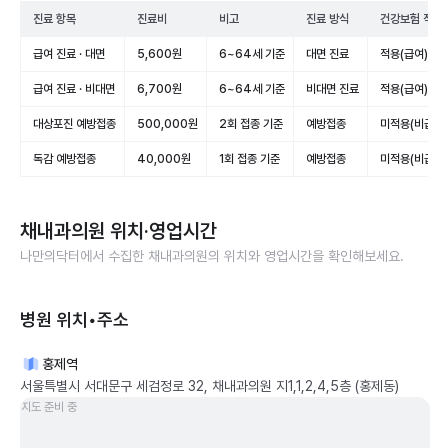
진료 항목
진료비
비고
진료 방식
건강보험 적용
급여 진료 · 대면
5,600원
6~64세 기준
대면 진료
적용(급여)
급여 진료 · 비대면
6,700원
6~64세 기준
비대면 진료
적용(급여)
대상포진 예방접종
500,000원
2회 접종 기준
예방접종
미적용(비급여)
독감 예방접종
40,000원
1회 접종 기준
예방접종
미적용(비급여)
채내과의원
위치·영업시간
나만의닥터에서 수집한
채내과의원
의 위치와 영업시간을 확인해보세요.
병원 위치•주소
홍제역
서울특별시 서대문구 세검정로 32, 채내과의원 지1,1,2,4,5층 (홍제동)
지도 준비 중