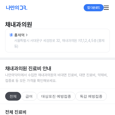
앱 다운로드
채내과의원
홍제역
서울특별시 서대문구 세검정로 32, 채내과의원 지1,1,2,4,5층 (홍제
동)
채내과의원
진료비 안내
나만의닥터에서 수집한
채내과의원
의 비대면 진료비, 대면 진료비, 약제비,
접종료 등 모든 가격을 확인해보세요.
전체
급여
대상포진 예방접종
독감 예방접종
전체 진료비