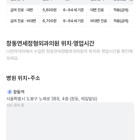
급여 진료 · 대면
5,600원
6~64세 기준
대면 진료
적용(급여)
급여 진료 · 비대면
6,700원
6~64세 기준
비대면 진료
적용(급여)
창동연세정형외과의원
위치·영업시간
나만의닥터에서 수집한
창동연세정형외과의원
의 위치와 영업시간을 확인해
보세요.
병원 위치•주소
창동역
서울특별시 도봉구 노해로 389, 4층 (창동, 제일빌딩)
지도 준비 중