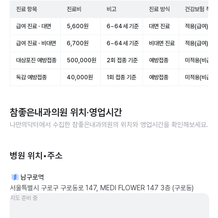
진료 항목
진료비
비고
진료 방식
건강보험 적용
급여 진료 · 대면
5,600원
6~64세 기준
대면 진료
적용(급여)
급여 진료 · 비대면
6,700원
6~64세 기준
비대면 진료
적용(급여)
대상포진 예방접종
500,000원
2회 접종 기준
예방접종
미적용(비급여)
독감 예방접종
40,000원
1회 접종 기준
예방접종
미적용(비급여)
참좋은내과의원
위치·영업시간
나만의닥터에서 수집한
참좋은내과의원
의 위치와 영업시간을 확인해보세요.
병원 위치•주소
남구로역
서울특별시 구로구 구로동로 147, MEDI FLOWER 147 3층 (구로동)
지도 준비 중