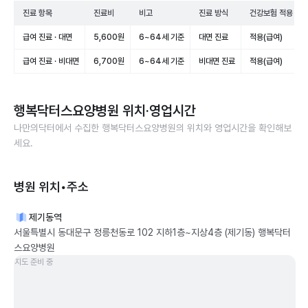
진료 항목
진료비
비고
진료 방식
건강보험 적용
급여 진료 · 대면
5,600원
6~64세 기준
대면 진료
적용(급여)
급여 진료 · 비대면
6,700원
6~64세 기준
비대면 진료
적용(급여)
행복닥터스요양병원
위치·영업시간
나만의닥터에서 수집한
행복닥터스요양병원
의 위치와 영업시간을 확인해보
세요.
병원 위치•주소
제기동역
서울특별시 동대문구 정릉천동로 102 지하1층~지상4층 (제기동) 행복닥터
스요양병원
지도 준비 중