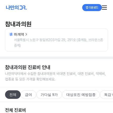
앱 다운로드
참내과의원
하계역
서울특별시 노원구 동일로203가길 29, 291호 (중계동, 브라운스톤
중계)
참내과의원
진료비 안내
나만의닥터에서 수집한
참내과의원
의 비대면 진료비, 대면 진료비, 약제비,
접종료 등 모든 가격을 확인해보세요.
전체
급여
가다실 9가
대상포진 예방접종
독감
전체 진료비