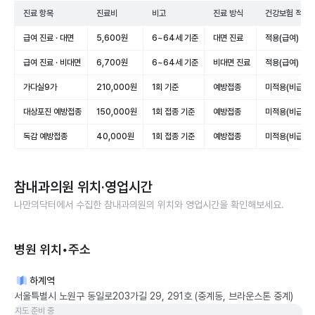
진료 항목
진료비
비고
진료 방식
건강보험 적용
급여 진료 · 대면
5,600원
6~64세 기준
대면 진료
적용(급여)
급여 진료 · 비대면
6,700원
6~64세 기준
비대면 진료
적용(급여)
가다실9가
210,000원
1회 기준
예방접종
미적용(비급여)
대상포진 예방접종
150,000원
1회 접종 기준
예방접종
미적용(비급여)
독감 예방접종
40,000원
1회 접종 기준
예방접종
미적용(비급여)
참내과의원
위치·영업시간
나만의닥터에서 수집한
참내과의원
의 위치와 영업시간을 확인해보세요.
병원 위치•주소
하계역
서울특별시 노원구 동일로203가길 29, 291호 (중계동, 브라운스톤 중계)
지도 준비 중