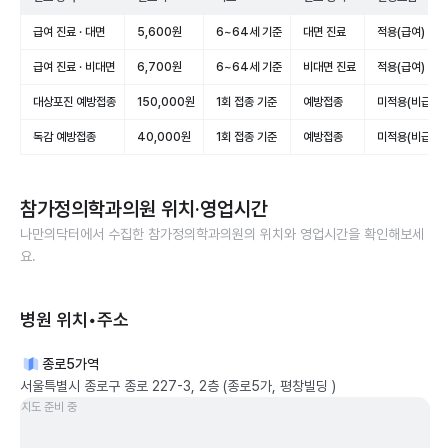
급여 진료 · 대면
5,600원
6~64세 기준
대면 진료
적용(급여)
급여 진료 · 비대면
6,700원
6~64세 기준
비대면 진료
적용(급여)
대상포진 예방접종
150,000원
1회 접종 기준
예방접종
미적용(비급여)
독감 예방접종
40,000원
1회 접종 기준
예방접종
미적용(비급여)
참가정의학과의원
위치·영업시간
나만의닥터에서 수집한
참가정의학과의원
의 위치와 영업시간을 확인해보세
요.
병원 위치•주소
종로5가역
서울특별시 종로구 종로 227-3, 2층 (종로5가, 평창빌딩 )
지도 준비 중