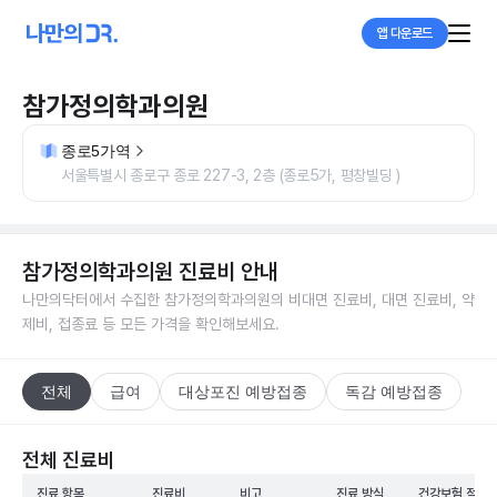
앱 다운로드
참가정의학과의원
종로5가역
서울특별시 종로구 종로 227-3, 2층 (종로5가, 평창빌딩 )
참가정의학과의원
진료비 안내
나만의닥터에서 수집한
참가정의학과의원
의 비대면 진료비, 대면 진료비, 약
제비, 접종료 등 모든 가격을 확인해보세요.
전체
급여
대상포진 예방접종
독감 예방접종
전체 진료비
진료 항목
진료비
비고
진료 방식
건강보험 적용