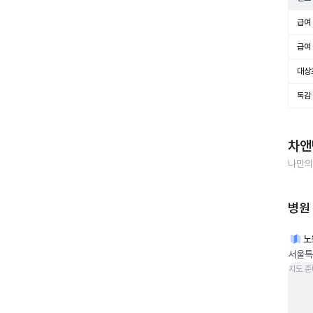
급여 
급여 
대상
독감
차앤
나만의
병원
노
서울특
지도 준