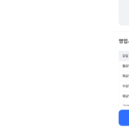
영업
요일
월요
화요
수요
목요
금요
토요
일요