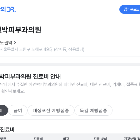
앱 다운로드
앤박피부과의원
노원역
서울특별시 노원구 노해로 495, (상계동, 삼용빌딩)
박피부과의원
진료비 안내
닥터에서 수집한
차앤박피부과의원
의 비대면 진료비, 대면 진료비, 약제비, 접종료 
 확인해보세요.
체
급여
대상포진 예방접종
독감 예방접종
 진료비
 항목
진료비
비고
진료 방식
건강보험 