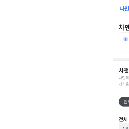
차
차앤
나만의
가격을
전
전체
진료