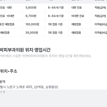
진료 · 대면
5,600원
6~64세 기준
대면 진료
적용(급여)
진료 · 비대면
6,700원
6~64세 기준
비대면 진료
적용(급여)
포진 예방접종
130,000원
1회 접종 기준
예방접종
미적용(비급
 예방접종
35,000원
1회 접종 기준
예방접종
미적용(비급
박피부과의원
위치·영업시간
닥터에서 수집한
차앤박피부과의원
의 위치와 영업시간을 확인해보세요.
 위치•주소
원역
별시 노원구 노해로 495, (상계동, 삼용빌딩)
비 중