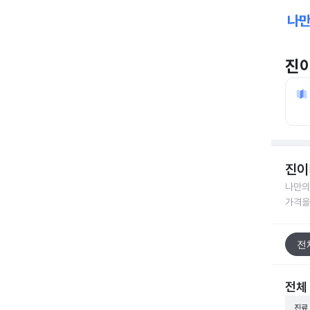
진
진이
나만의
가격을
전
전체
진료