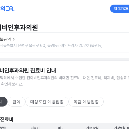
앱 다운로드
이비인후과의원
불광역
서울특별시 은평구 불광로 60, 불광동라비앙프라자 202호 (불광동)
비인후과의원
진료비 안내
닥터에서 수집한
진이비인후과의원
의 비대면 진료비, 대면 진료비, 약제비, 접종료 
 확인해보세요.
체
급여
대상포진 예방접종
독감 예방접종
 진료비
 항목
진료비
비고
진료 방식
건강보험 