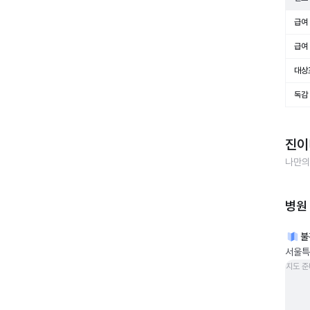
급여 
급여 
대상
독감
진이
나만의
병원
불
서울특
지도 준