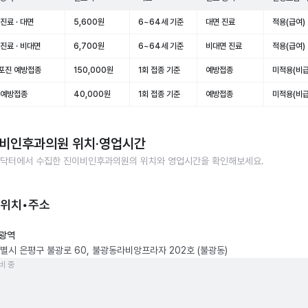
진료 · 대면
5,600원
6~64세 기준
대면 진료
적용(급여)
진료 · 비대면
6,700원
6~64세 기준
비대면 진료
적용(급여)
포진 예방접종
150,000원
1회 접종 기준
예방접종
미적용(비급
 예방접종
40,000원
1회 접종 기준
예방접종
미적용(비급
비인후과의원
위치·영업시간
닥터에서 수집한
진이비인후과의원
의 위치와 영업시간을 확인해보세요.
 위치•주소
광역
별시 은평구 불광로 60, 불광동라비앙프라자 202호 (불광동)
비 중