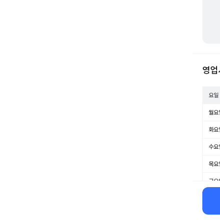
영업
요일
월요
화요
수요
목요
금요
토요
일요