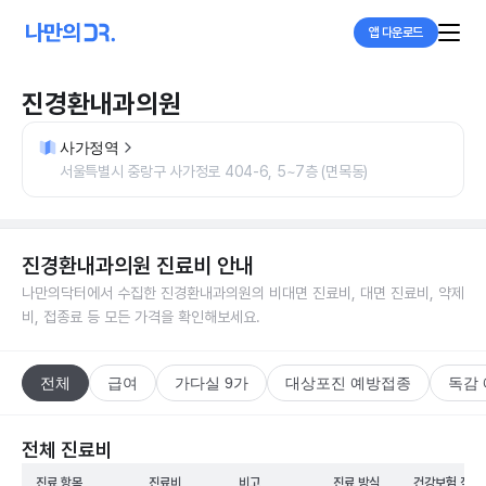
앱 다운로드
진경환내과의원
사가정역
서울특별시 중랑구 사가정로 404-6, 5~7층 (면목동)
진경환내과의원
진료비 안내
나만의닥터에서 수집한
진경환내과의원
의 비대면 진료비, 대면 진료비, 약제
비, 접종료 등 모든 가격을 확인해보세요.
전체
급여
가다실 9가
대상포진 예방접종
독감
전체 진료비
진료 항목
진료비
비고
진료 방식
건강보험 적용