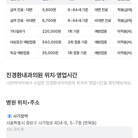
급여 진료 · 대면
5,600원
6~64세 기준
대면 진료
적용(급여)
급여 진료 · 비대면
6,700원
6~64세 기준
비대면 진료
적용(급여)
가다실9가
220,000원
1회 기준
예방접종
미적용(비급여
대상포진 예방접종
540,000원
2회 접종 기준
예방접종
미적용(비급여
독감 예방접종
35,000원
1회 접종 기준
예방접종
미적용(비급여
진경환내과의원
위치·영업시간
나만의닥터에서 수집한
진경환내과의원
의 위치와 영업시간을 확인해보세요.
병원 위치•주소
사가정역
서울특별시 중랑구 사가정로 404-6, 5~7층 (면목동)
지도 준비 중