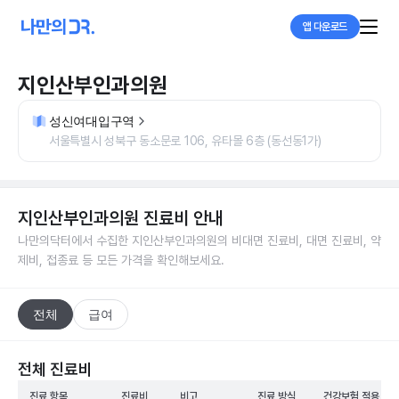
앱 다운로드
지인산부인과의원
성신여대입구역
서울특별시 성북구 동소문로 106, 유타몰 6층 (동선동1가)
지인산부인과의원
진료비 안내
나만의닥터에서 수집한
지인산부인과의원
의 비대면 진료비, 대면 진료비, 약
제비, 접종료 등 모든 가격을 확인해보세요.
전체
급여
전체 진료비
진료 항목
진료비
비고
진료 방식
건강보험 적용