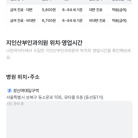
급여 진료 · 대면
5,600원
6~64세 기준
대면 진료
적용(급여)
급여 진료 · 비대면
6,700원
6~64세 기준
비대면 진료
적용(급여)
지인산부인과의원
위치·영업시간
나만의닥터에서 수집한
지인산부인과의원
의 위치와 영업시간을 확인해보세
요.
병원 위치•주소
성신여대입구역
서울특별시 성북구 동소문로 106, 유타몰 6층 (동선동1가)
지도 준비 중