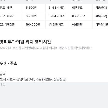
진료 · 대면
5,600원
6~64세 기준
대면 진료
적용(급여)
진료 · 비대면
6,700원
6~64세 기준
비대면 진료
적용(급여)
포진 예방접종
190,000원
1회 접종 기준
예방접종
미적용(비급
영피부과의원
위치·영업시간
닥터에서 수집한
지앤영피부과의원
의 위치와 영업시간을 확인해보세요.
 위치•주소
남역
별시 서초구 강남대로 341, 4층 (서초동, 삼원빌딩)
비 중