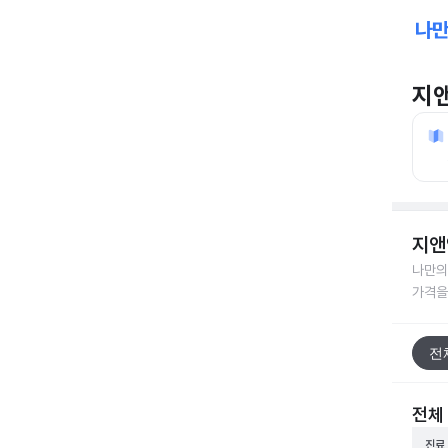
지
지앤
나만의
가격을
전
전체
진료