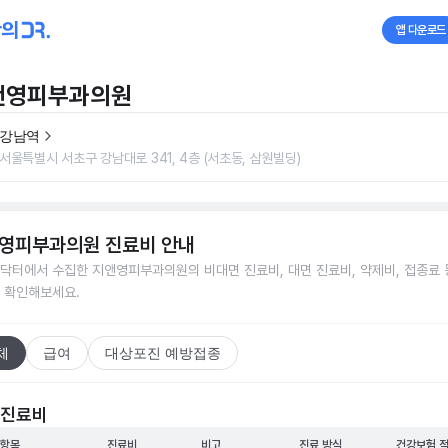
앱 다운로드
앤영피부과의원
강남역
서울특별시 서초구 강남대로 341, 4층 (서초동, 삼원빌딩)
영피부과의원
진료비 안내
닥터에서 수집한
지앤영피부과의원
의 비대면 진료비, 대면 진료비, 약제비, 접종료 
 확인해보세요.
체
급여
대상포진 예방접종
 진료비
 항목
진료비
비고
진료 방식
건강보험 