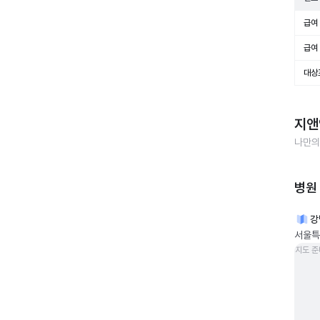
급여 
급여 
대상
지앤
나만의
병원
강
서울특
지도 준