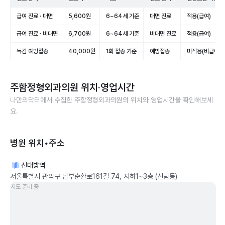
급여 진료 · 대면
5,600원
6~64세 기준
대면 진료
적용(급여)
급여 진료 · 비대면
6,700원
6~64세 기준
비대면 진료
적용(급여)
독감 예방접종
40,000원
1회 접종 기준
예방접종
미적용(비급여)
주함정형외과의원
위치·영업시간
나만의닥터에서 수집한
주함정형외과의원
의 위치와 영업시간을 확인해보세
요.
병원 위치•주소
신대방역
서울특별시 관악구 남부순환로161길 74, 지하1~3층 (신림동)
지도 준비 중