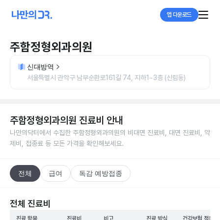
앱 다운로드
주함정형외과의원
신대방역
서울특별시 관악구 남부순환로161길 74, 지하1~3층 (신림동)
주함정형외과의원
진료비 안내
나만의닥터에서 수집한
주함정형외과의원
의 비대면 진료비, 대면 진료비, 약
제비, 접종료 등 모든 가격을 확인해보세요.
전체
급여
독감 예방접종
전체 진료비
진료 항목
진료비
비고
진료 방식
건강보험 적용