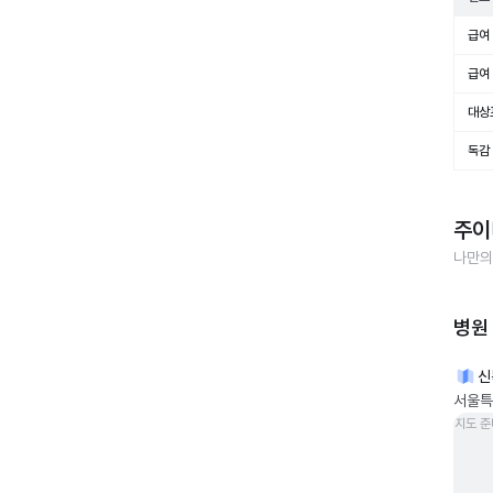
급여 
급여 
대상
독감
주이
나만의
병원
신
서울특
지도 준