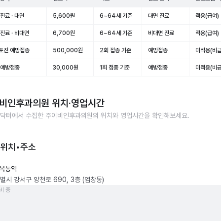
진료 · 대면
5,600원
6~64세 기준
대면 진료
적용(급여)
진료 · 비대면
6,700원
6~64세 기준
비대면 진료
적용(급여)
포진 예방접종
500,000원
2회 접종 기준
예방접종
미적용(비급
 예방접종
30,000원
1회 접종 기준
예방접종
미적용(비급
비인후과의원
위치·영업시간
닥터에서 수집한
주이비인후과의원
의 위치와 영업시간을 확인해보세요.
 위치•주소
목동역
별시 강서구 양천로 690, 3층 (염창동)
비 중