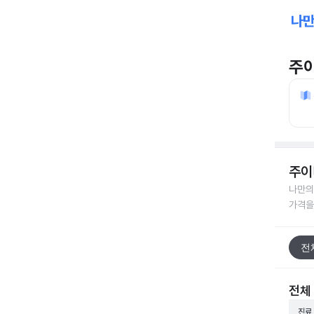
주
주이
나만의
가격을
전
전체
진료