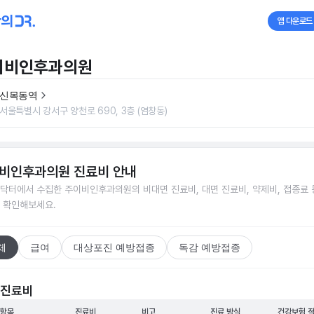
앱 다운로드
이비인후과의원
신목동역
서울특별시 강서구 양천로 690, 3층 (염창동)
비인후과의원
진료비 안내
닥터에서 수집한
주이비인후과의원
의 비대면 진료비, 대면 진료비, 약제비, 접종료 
 확인해보세요.
체
급여
대상포진 예방접종
독감 예방접종
 진료비
 항목
진료비
비고
진료 방식
건강보험 