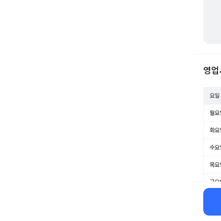
영업
요일
월요
화요
수요
목요
금요
토요
일요