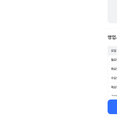
영업
요일
월요
화요
수요
목요
금요
토요
일요