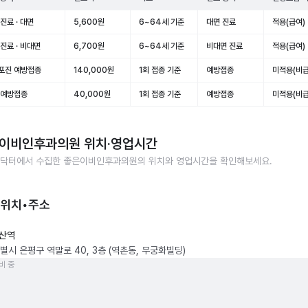
진료 · 대면
5,600원
6~64세 기준
대면 진료
적용(급여)
진료 · 비대면
6,700원
6~64세 기준
비대면 진료
적용(급여)
포진 예방접종
140,000원
1회 접종 기준
예방접종
미적용(비급
 예방접종
40,000원
1회 접종 기준
예방접종
미적용(비급
이비인후과의원
위치·영업시간
닥터에서 수집한
좋은이비인후과의원
의 위치와 영업시간을 확인해보세요.
 위치•주소
산역
별시 은평구 역말로 40, 3층 (역촌동, 무궁화빌딩)
비 중