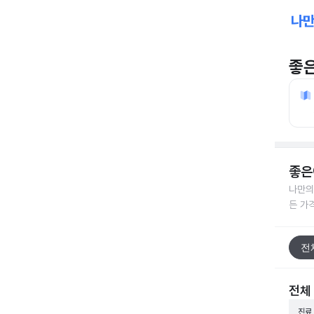
좋
좋은
나만의
든 가
전
전체
진료