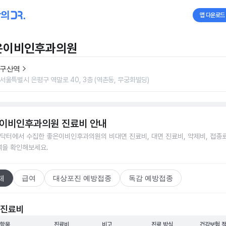
앱 다운로드
은이비인후과의원
구산역
서울특별시 은평구 역말로 40, 3층 (역촌동, 무궁화빌딩)
이비인후과의원
진료비 안내
닥터에서 수집한
좋은이비인후과의원
의 비대면 진료비, 대면 진료비, 약제비, 접종료
격을 확인해보세요.
체
급여
대상포진 예방접종
독감 예방접종
 진료비
 항목
진료비
비고
진료 방식
건강보험 