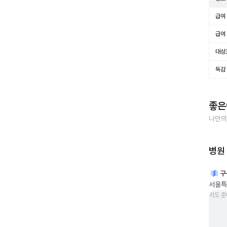
급여 
급여 
대상
독감
좋은
나만의
병원
구
서울특
지도 준