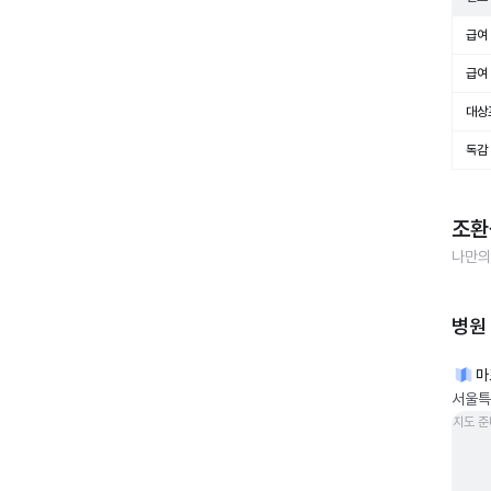
급여 
급여 
대상
독감
조환
나만의
병원
마
서울특별
지도 준