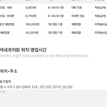
진료 · 대면
5,600원
6~64세 기준
대면 진료
적용(급여)
진료 · 비대면
6,700원
6~64세 기준
비대면 진료
적용(급여)
포진 예방접종
150,000원
1회 접종 기준
예방접종
미적용(비급
 예방접종
40,000원
1회 접종 기준
예방접종
미적용(비급
석내과의원
위치·영업시간
닥터에서 수집한
조환석내과의원
의 위치와 영업시간을 확인해보세요.
 위치•주소
포구청역
시 마포구 월드컵북로 224, 201,202,301호 (성산동)
비 중