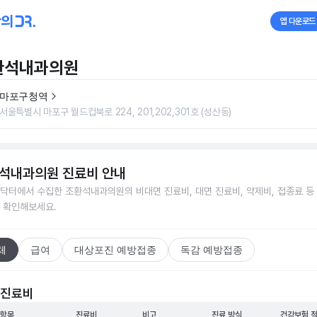
앱 다운로드
환석내과의원
마포구청역
서울특별시 마포구 월드컵북로 224, 201,202,301호 (성산동)
석내과의원
진료비 안내
닥터에서 수집한
조환석내과의원
의 비대면 진료비, 대면 진료비, 약제비, 접종료 등
 확인해보세요.
체
급여
대상포진 예방접종
독감 예방접종
 진료비
 항목
진료비
비고
진료 방식
건강보험 