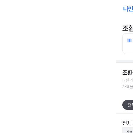
조
조환
나만의
가격을
전
전체
진료