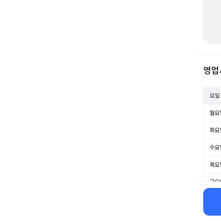
영업
요일
월요
화요
수요
목요
금요
토요
일요