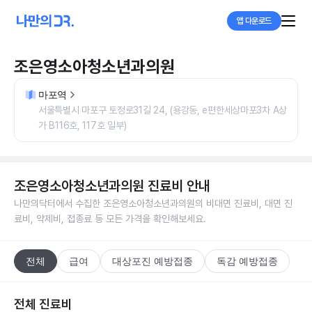
앱 다운로드
조은영소아청소년과의원
마포역
서울특별시 마포구 토정로31길 24, (용강동, e편한세상마포3차 A상
가 B116호, 117호 일부)
조은영소아청소년과의원
진료비 안내
나만의닥터에서 수집한
조은영소아청소년과의원
의 비대면 진료비, 대면 진
료비, 약제비, 접종료 등 모든 가격을 확인해보세요.
전체
급여
대상포진 예방접종
독감 예방접종
전체 진료비