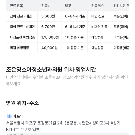
진료 항목
진료비
비고
진료 방식
건강보험 적용
급여 진료 · 대면
5,600원
6~64세 기준
대면 진료
적용(급여)
급여 진료 · 비대면
6,700원
6~64세 기준
비대면 진료
적용(급여)
대상포진 예방접종
170,000원
1회 접종 기준
예방접종
미적용(비급여)
독감 예방접종
40,000원
1회 접종 기준
예방접종
미적용(비급여)
조은영소아청소년과의원
위치·영업시간
나만의닥터에서 수집한
조은영소아청소년과의원
의 위치와 영업시간을 확인
해보세요.
병원 위치•주소
마포역
서울특별시 마포구 토정로31길 24, (용강동, e편한세상마포3차 A상가
B116호, 117호 일부)