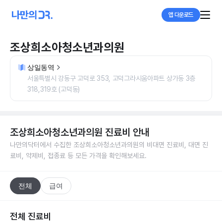
앱 다운로드
조상희소아청소년과의원
상일동역
서울특별시 강동구 고덕로 353, 고덕그라시움아파트 상가동 3층
318,319호 (고덕동)
조상희소아청소년과의원
진료비 안내
나만의닥터에서 수집한
조상희소아청소년과의원
의 비대면 진료비, 대면 진
료비, 약제비, 접종료 등 모든 가격을 확인해보세요.
전체
급여
전체 진료비