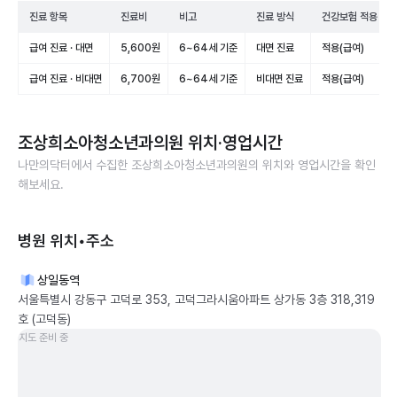
진료 항목
진료비
비고
진료 방식
건강보험 적용
급여 진료 · 대면
5,600원
6~64세 기준
대면 진료
적용(급여)
급여 진료 · 비대면
6,700원
6~64세 기준
비대면 진료
적용(급여)
조상희소아청소년과의원
위치·영업시간
나만의닥터에서 수집한
조상희소아청소년과의원
의 위치와 영업시간을 확인
해보세요.
병원 위치•주소
상일동역
서울특별시 강동구 고덕로 353, 고덕그라시움아파트 상가동 3층 318,319
호 (고덕동)
지도 준비 중