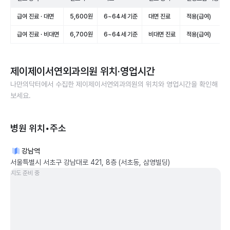
급여 진료 · 대면
5,600원
6~64세 기준
대면 진료
적용(급여)
급여 진료 · 비대면
6,700원
6~64세 기준
비대면 진료
적용(급여)
제이제이서연외과의원
위치·영업시간
나만의닥터에서 수집한
제이제이서연외과의원
의 위치와 영업시간을 확인해
보세요.
병원 위치•주소
강남역
서울특별시 서초구 강남대로 421, 8층 (서초동, 삼영빌딩)
지도 준비 중