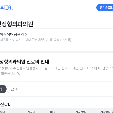
앱 다운로드
민정형외과의원
어린이대공원역
서울특별시 광진구 광나루로 355, 지하1.4층 (군자동)
정형외과의원
진료비 안내
닥터에서 수집한
제민정형외과의원
의 비대면 진료비, 대면 진료비, 약제비, 접종료 
 확인해보세요.
체
급여
 진료비
 항목
진료비
비고
진료 방식
건강보험 