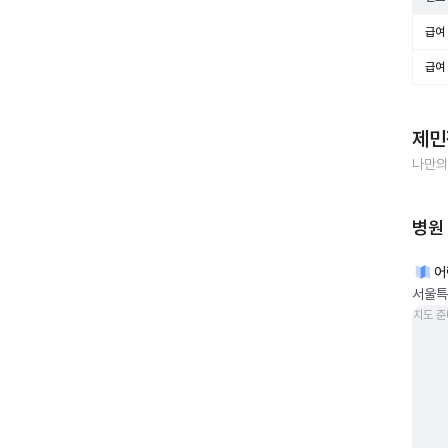
급여 
급여 
제민
나만의
병원
어
서울특
지도 준