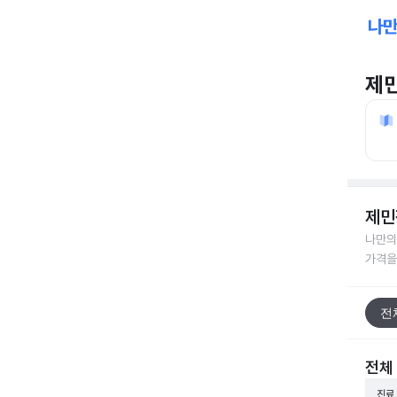
제
제민
나만의
가격을
전
전체
진료