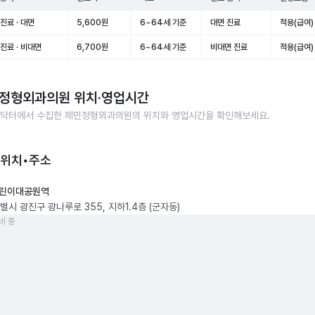
진료 · 대면
5,600원
6~64세 기준
대면 진료
적용(급여)
진료 · 비대면
6,700원
6~64세 기준
비대면 진료
적용(급여)
정형외과의원
위치·영업시간
닥터에서 수집한
제민정형외과의원
의 위치와 영업시간을 확인해보세요.
 위치•주소
린이대공원역
별시 광진구 광나루로 355, 지하1.4층 (군자동)
비 중