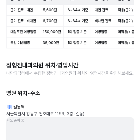
급여 진료 · 대면
5,600원
6~64세 기준
대면 진료
적용(급여)
급여 진료 · 비대면
6,700원
6~64세 기준
비대면 진료
적용(급여)
대상포진 예방접종
150,000원
1회 접종 기준
예방접종
미적용(비급여)
독감 예방접종
35,000원
1회 접종 기준
예방접종
미적용(비급여)
정형진내과의원
위치·영업시간
나만의닥터에서 수집한
정형진내과의원
의 위치와 영업시간을 확인해보세요.
병원 위치•주소
길동역
서울특별시 강동구 천호대로 1199, 3층 (길동)
지도 준비 중