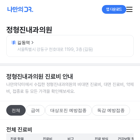
앱 다운로드
정형진내과의원
길동역
서울특별시 강동구 천호대로 1199, 3층 (길동)
정형진내과의원
진료비 안내
나만의닥터에서 수집한
정형진내과의원
의 비대면 진료비, 대면 진료비, 약제
비, 접종료 등 모든 가격을 확인해보세요.
전체
급여
대상포진 예방접종
독감 예방접종
전체 진료비
진료 항목
진료비
비고
진료 방식
건강보험 적용