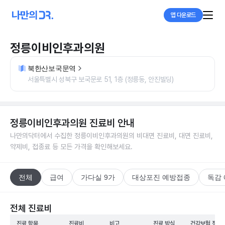
앱 다운로드
정릉이비인후과의원
북한산보국문역
서울특별시 성북구 보국문로 51, 1층 (정릉동, 안진빌딩)
정릉이비인후과의원
진료비 안내
나만의닥터에서 수집한
정릉이비인후과의원
의 비대면 진료비, 대면 진료비,
약제비, 접종료 등 모든 가격을 확인해보세요.
전체
급여
가다실 9가
대상포진 예방접종
독감
전체 진료비
진료 항목
진료비
비고
진료 방식
건강보험 적용