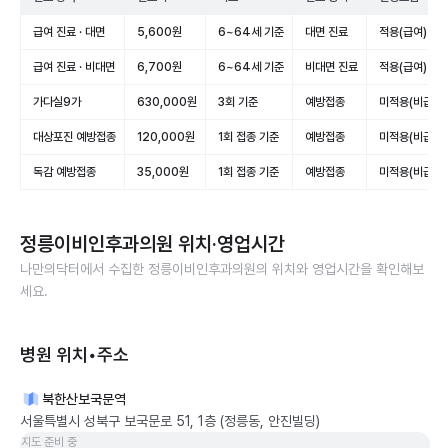
급여 진료 · 대면
5,600원
6~64세 기준
대면 진료
적용(급여)
급여 진료 · 비대면
6,700원
6~64세 기준
비대면 진료
적용(급여)
가다실9가
630,000원
3회 기준
예방접종
미적용(비급여)
대상포진 예방접종
120,000원
1회 접종 기준
예방접종
미적용(비급여)
독감 예방접종
35,000원
1회 접종 기준
예방접종
미적용(비급여)
정릉이비인후과의원
위치·영업시간
나만의닥터에서 수집한
정릉이비인후과의원
의 위치와 영업시간을 확인해보
세요.
병원 위치•주소
북한산보국문역
서울특별시 성북구 보국문로 51, 1층 (정릉동, 안진빌딩)
지도 준비 중