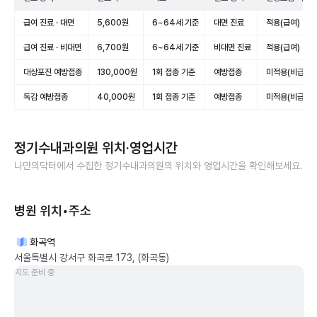
급여 진료 · 대면
5,600원
6~64세 기준
대면 진료
적용(급여)
급여 진료 · 비대면
6,700원
6~64세 기준
비대면 진료
적용(급여)
대상포진 예방접종
130,000원
1회 접종 기준
예방접종
미적용(비급여)
독감 예방접종
40,000원
1회 접종 기준
예방접종
미적용(비급여)
정기수내과의원
위치·영업시간
나만의닥터에서 수집한
정기수내과의원
의 위치와 영업시간을 확인해보세요.
병원 위치•주소
화곡역
서울특별시 강서구 화곡로 173, (화곡동)
지도 준비 중