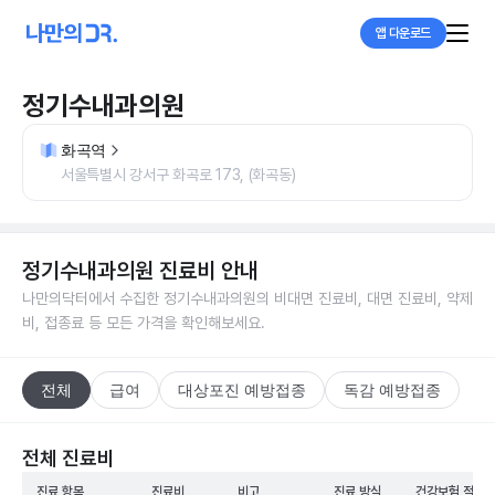
앱 다운로드
정기수내과의원
화곡역
서울특별시 강서구 화곡로 173, (화곡동)
정기수내과의원
진료비 안내
나만의닥터에서 수집한
정기수내과의원
의 비대면 진료비, 대면 진료비, 약제
비, 접종료 등 모든 가격을 확인해보세요.
전체
급여
대상포진 예방접종
독감 예방접종
전체 진료비
진료 항목
진료비
비고
진료 방식
건강보험 적용