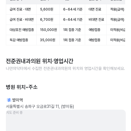
급여 진료 · 대면
5,600원
6~64세 기준
대면 진료
적용(급여)
급여 진료 · 비대면
6,700원
6~64세 기준
비대면 진료
적용(급여)
대상포진 예방접종
150,000원
1회 접종 기준
예방접종
미적용(비급여)
독감 예방접종
35,000원
1회 접종 기준
예방접종
미적용(비급여)
전준권내과의원
위치·영업시간
나만의닥터에서 수집한
전준권내과의원
의 위치와 영업시간을 확인해보세요.
병원 위치•주소
방이역
서울특별시 송파구 오금로31길 11, (방이동)
지도 준비 중