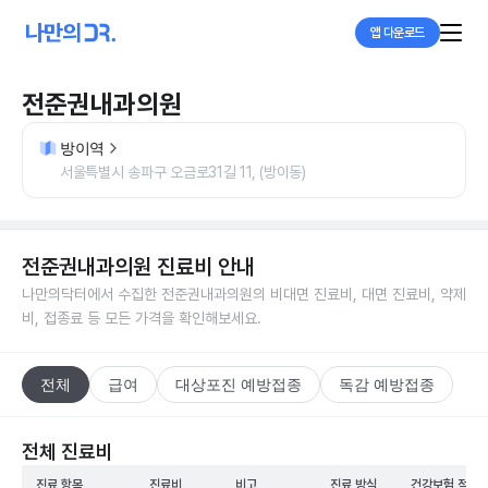
앱 다운로드
전준권내과의원
방이역
서울특별시 송파구 오금로31길 11, (방이동)
전준권내과의원
진료비 안내
나만의닥터에서 수집한
전준권내과의원
의 비대면 진료비, 대면 진료비, 약제
비, 접종료 등 모든 가격을 확인해보세요.
전체
급여
대상포진 예방접종
독감 예방접종
전체 진료비
진료 항목
진료비
비고
진료 방식
건강보험 적용