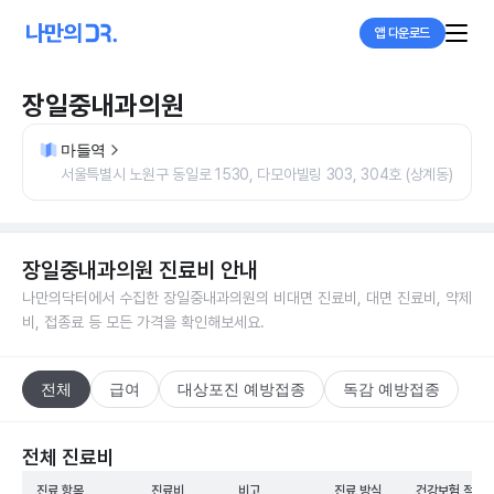
앱 다운로드
장일중내과의원
마들역
서울특별시 노원구 동일로 1530, 다모아빌링 303, 304호 (상계동)
장일중내과의원
진료비 안내
나만의닥터에서 수집한
장일중내과의원
의 비대면 진료비, 대면 진료비, 약제
비, 접종료 등 모든 가격을 확인해보세요.
전체
급여
대상포진 예방접종
독감 예방접종
전체 진료비
진료 항목
진료비
비고
진료 방식
건강보험 적용