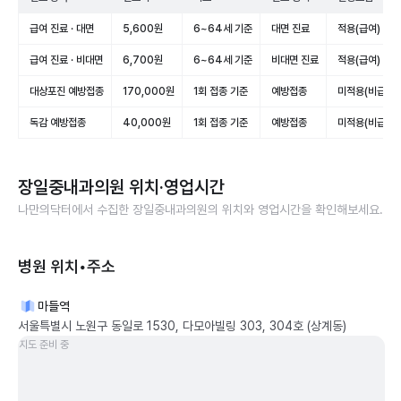
급여 진료 · 대면
5,600원
6~64세 기준
대면 진료
적용(급여)
급여 진료 · 비대면
6,700원
6~64세 기준
비대면 진료
적용(급여)
대상포진 예방접종
170,000원
1회 접종 기준
예방접종
미적용(비급여)
독감 예방접종
40,000원
1회 접종 기준
예방접종
미적용(비급여)
장일중내과의원
위치·영업시간
나만의닥터에서 수집한
장일중내과의원
의 위치와 영업시간을 확인해보세요.
병원 위치•주소
마들역
서울특별시 노원구 동일로 1530, 다모아빌링 303, 304호 (상계동)
지도 준비 중