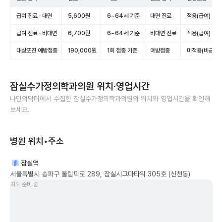
급여 진료 · 대면
5,600원
6~64세 기준
대면 진료
적용(급여)
급여 진료 · 비대면
6,700원
6~64세 기준
비대면 진료
적용(급여)
대상포진 예방접종
190,000원
1회 접종 기준
예방접종
미적용(비급여)
잠실수가정의학과의원
위치·영업시간
나만의닥터에서 수집한
잠실수가정의학과의원
의 위치와 영업시간을 확인해
보세요.
병원 위치•주소
잠실역
서울특별시 송파구 올림픽로 289, 잠실시그마타워 305호 (신천동)
지도 준비 중